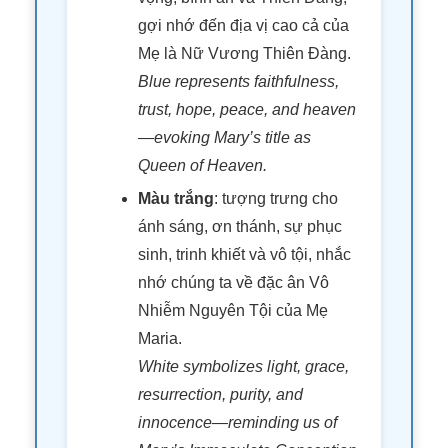
gợi nhớ đến địa vị cao cả của
Mẹ là Nữ Vương Thiên Đàng.
Blue represents faithfulness,
trust, hope, peace, and heaven
—evoking Mary’s title as
Queen of Heaven.
Màu trắng
: tượng trưng cho
ánh sáng, ơn thánh, sự phục
sinh, trinh khiết và vô tội, nhắc
nhớ chúng ta về đặc ân Vô
Nhiễm Nguyên Tội của Mẹ
Maria.
White symbolizes light, grace,
resurrection, purity, and
innocence—reminding us of