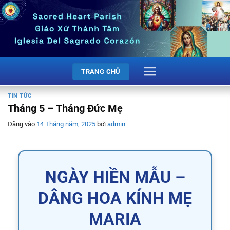
Bỏ
qua
nội
dung
TRANG CHỦ
TIN TỨC
Tháng 5 – Tháng Đức Mẹ
Đăng vào
14 Tháng năm, 2025
bởi
admin
NGÀY HIỀN MẪU –
DÂNG HOA KÍNH MẸ
MARIA