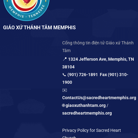
GIÁO XỨ THÁNH TÂM MEMPHIS
Cổng thông tin điện tử Giáo xứ Thánh
Tâm
📍
1324 Jefferson Ave, Memphis, TN
38104
📞
(901) 726-1891 Fax (901) 310-
1900
✉️
ContactUs@sacredheartmemphis.org
🌐
giaoxuthanhtam.org
/
sacredheartmemphis.org
Privacy Policy for Sacred Heart
Church