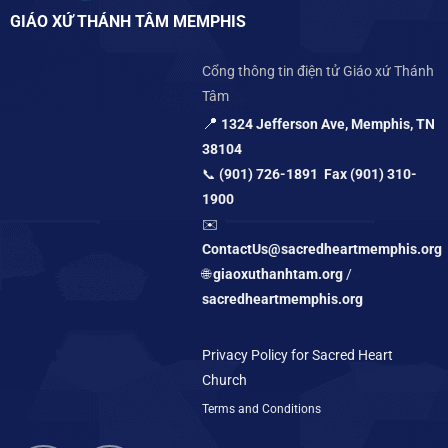
GIÁO XỨ THÁNH TÂM MEMPHIS
Cổng thông tin điện tử Giáo xứ Thánh
Tâm
📍
1324 Jefferson Ave, Memphis, TN
38104
📞
(901) 726-1891 Fax (901) 310-
1900
✉️
ContactUs@sacredheartmemphis.org
🌐
giaoxuthanhtam.org
/
sacredheartmemphis.org
Privacy Policy for Sacred Heart
Church
Terms and Conditions