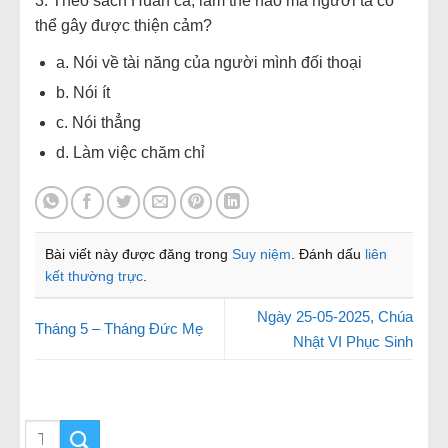
3. Theo sách Huấn ca, làm thế nào mà người ta có
thể gây được thiện cảm?
a. Nói về tài năng của người mình đối thoại
b. Nói ít
c. Nói thẳng
d. Làm việc chăm chỉ
Bài viết này được đăng trong
Suy niệm
. Đánh dấu
liên
kết thường trực
.
Ngày 25-05-2025, Chúa
Tháng 5 – Tháng Đức Mẹ
Nhật VI Phục Sinh