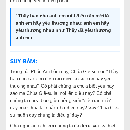
em có lòng yêu thương nhau.”
“Thầy ban cho anh em một điều răn mới là
anh em hãy yêu thương nhau; anh em hãy
yêu thương nhau như Thầy đã yêu thương
anh em.”
SUY GẪM:
Trong bài Phúc Âm hôm nay, Chúa Giê-su nói: “Thầy
ban cho các con điều răn mới, là các con hãy yêu
thương nhau”. Có phải chúng ta chưa biết yêu hay
sao mà Chúa Giê-su lại nói lên điều này? Có phải
chúng ta chưa bao giờ chứng kiến “điều răn mới”
này, mà Chúa lại nhắc nhở điều này? Vậy Chúa Giê-
su muốn dạy chúng ta điều gì đây?
Cha nghĩ, anh chị em chúng ta đã được yêu và biết