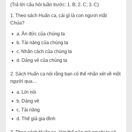
(Trả lời câu hỏi tuần trước: 1. B; 2. C; 3. C)
1. Theo sách Huấn ca, cái gì là con ngươi mắt
Chúa?
a. Ân đức của chúng ta
b. Tài năng của chúng ta
c. Nhân cách của chúng ta
d. Dáng vẻ của chúng ta
2. Sách Huấn ca nói rằng bạn có thể nhận xét về một
người qua…
a. Lời nói
b. Dáng vẻ
c. Tài năng
d. Thế giá gia đình