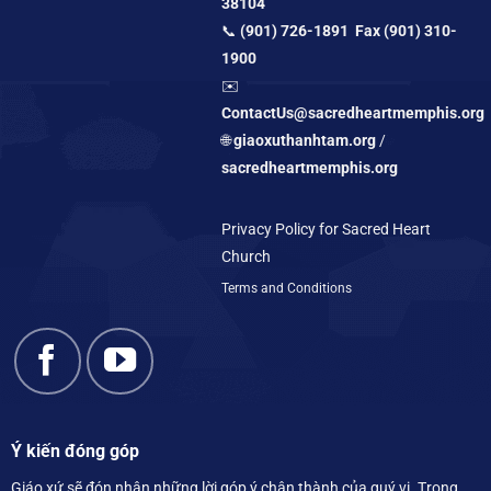
38104
📞
(901) 726-1891 Fax (901) 310-
1900
✉️
ContactUs@sacredheartmemphis.org
🌐
giaoxuthanhtam.org
/
sacredheartmemphis.org
Privacy Policy for Sacred Heart
Church
Terms and Conditions
Ý kiến đóng góp
Giáo xứ sẽ đón nhận những lời góp ý chân thành của quý vị. Trong