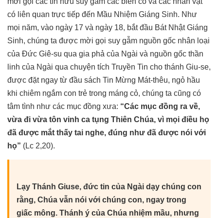
mời gọi các tín hữu suy gẫm các biến cố và các nhân vật
có liên quan trực tiếp đến Mầu Nhiệm Giáng Sinh. Như
mọi năm, vào ngày 17 và ngày 18, bắt đầu Bát Nhật Giáng
Sinh, chúng ta được mời gọi suy gẫm nguồn gốc nhân loại
của Đức Giê-su qua gia phả của Ngài và nguồn gốc thần
linh của Ngài qua chuyện tích Truyền Tin cho thánh Giu-se,
được đặt ngay từ đầu sách Tin Mừng Mát-thêu, ngỏ hầu
khi chiêm ngắm con trẻ trong máng cỏ, chúng ta cũng có
tâm tình như các mục đồng xưa:
“Các mục đồng ra về,
vừa đi vừa tôn vinh ca tụng Thiên Chúa, vì mọi điều họ
đã được mắt thấy tai nghe, đúng như đã được nói với
họ”
(Lc 2,20).
Lạy Thánh Giuse, đức tin của Ngài dạy chúng con
rằng, Chúa vẫn nói với chúng con, ngay trong
giấc mông. Thánh ý của Chúa nhiệm mầu, nhưng