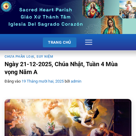
Bỏ
qua
nội
dung
TRANG CHỦ
CHƯA PHÂN LOẠI
,
SUY NIỆM
Ngày 21-12-2025, Chúa Nhật, Tuần 4 Mùa
vọng Năm A
Đăng vào
19 Tháng mười hai, 2025
bởi
admin