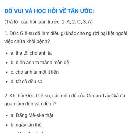
ĐỐ VUI VÀ HỌC HỎI VỀ TÂN ƯỚC:
(Trả lời câu hỏi tuần trước: 1. A; 2. C; 3. A)
1. Đức Giê-su đã làm điều gì khác cho người bại liệt ngoài
việc chữa khỏi bệnh?
a. tha tội cho anh ta
b. biến anh ta thành môn đệ
c. cho anh ta một ít tiền
d. tất cả đều sai
2. Khi hỏi Đức Giê-su, các môn đệ của Gio-an Tẩy Giả đã
quan tâm đến vấn đề gì?
a. Đấng Mê-si-a thật
b. ngày tận thế