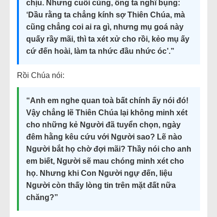
chịu. Nhưng cuối cùng, ông ta nghĩ bụng:
‘Dầu rằng ta chẳng kính sợ Thiên Chúa, mà
cũng chẳng coi ai ra gì, nhưng mụ goá này
quấy rầy mãi, thì ta xét xử cho rồi, kẻo mụ ấy
cứ đến hoài, làm ta nhức đầu nhức óc’.”
Rồi Chúa nói:
“Anh em nghe quan toà bất chính ấy nói đó!
Vậy chẳng lẽ Thiên Chúa lại không minh xét
cho những kẻ Người đã tuyển chọn, ngày
đêm hằng kêu cứu với Người sao? Lẽ nào
Người bắt họ chờ đợi mãi? Thầy nói cho anh
em biết, Người sẽ mau chóng minh xét cho
họ. Nhưng khi Con Người ngự đến, liệu
Người còn thấy lòng tin trên mặt đất nữa
chăng?”