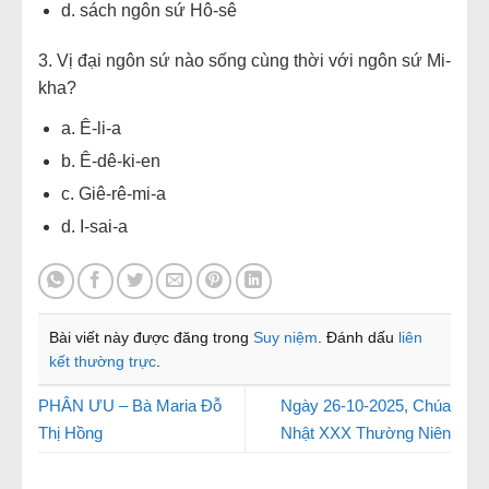
d. sách ngôn sứ Hô-sê
3. Vị đại ngôn sứ nào sống cùng thời với ngôn sứ Mi-
kha?
a. Ê-li-a
b. Ê-dê-ki-en
c. Giê-rê-mi-a
d. I-sai-a
Bài viết này được đăng trong
Suy niệm
. Đánh dấu
liên
kết thường trực
.
PHÂN ƯU – Bà Maria Đỗ
Ngày 26-10-2025, Chúa
Thị Hồng
Nhật XXX Thường Niên