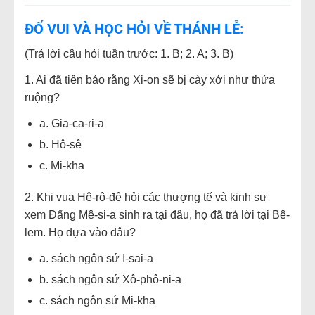
ĐỐ VUI VÀ HỌC HỎI VỀ THÁNH LỄ:
(Trả lời câu hỏi tuần trước: 1. B; 2. A; 3. B)
1. Ai đã tiên báo rằng Xi-on sẽ bị cày xới như thửa
ruộng?
a. Gia-ca-ri-a
b. Hô-sê
c. Mi-kha
2. Khi vua Hê-rô-đê hỏi các thượng tế và kinh sư
xem Đấng Mê-si-a sinh ra tại đâu, họ đã trả lời tại Bê-
lem. Họ dựa vào đâu?
a. sách ngôn sứ I-sai-a
b. sách ngôn sứ Xô-phô-ni-a
c. sách ngôn sứ Mi-kha