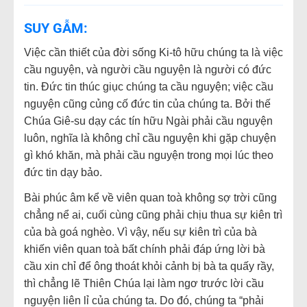
SUY GẪM:
Việc cần thiết của đời sống Ki-tô hữu chúng ta là việc
cầu nguyện, và người cầu nguyện là người có đức
tin. Đức tin thúc giục chúng ta cầu nguyện; việc cầu
nguyện cũng củng cố đức tin của chúng ta. Bởi thế
Chúa Giê-su dạy các tín hữu Ngài phải cầu nguyện
luôn, nghĩa là không chỉ cầu nguyện khi gặp chuyện
gì khó khăn, mà phải cầu nguyện trong mọi lúc theo
đức tin dạy bảo.
Bài phúc âm kể về viên quan toà không sợ trời cũng
chẳng nể ai, cuối cùng cũng phải chịu thua sự kiên trì
của bà goá nghèo. Vì vậy, nếu sự kiên trì của bà
khiến viên quan toà bất chính phải đáp ứng lời bà
cầu xin chỉ để ông thoát khỏi cảnh bị bà ta quấy rầy,
thì chẳng lẽ Thiên Chúa lại làm ngơ trước lời cầu
nguyện liên lỉ của chúng ta. Do đó, chúng ta “phải