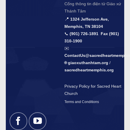
Cổng thông tin điện tử Giáo xứ
Thánh Tâm
📍
1324 Jefferson Ave,
Memphis, TN 38104
📞
(901) 726-1891 Fax (901)
310-1900
✉️
ContactUs@sacredheartmemphis
🌐
giaoxuthanhtam.org
/
sacredheartmemphis.org
Privacy Policy for Sacred Heart
Church
Terms and Conditions