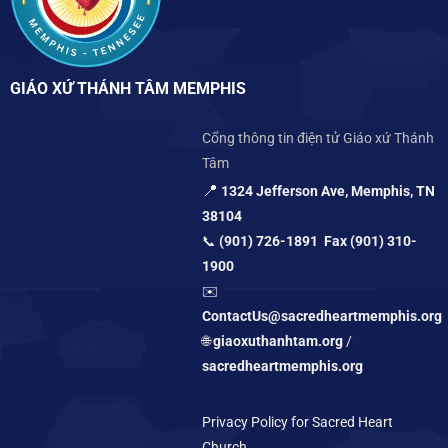
GIÁO XỨ THÁNH TÂM MEMPHIS
Cổng thông tin điện tử Giáo xứ Thánh
Tâm
📍
1324 Jefferson Ave, Memphis, TN
38104
📞
(901) 726-1891 Fax (901) 310-
1900
✉️
ContactUs@sacredheartmemphis.org
🌐
giaoxuthanhtam.org
/
sacredheartmemphis.org
Privacy Policy for Sacred Heart
Church