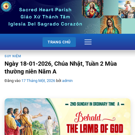
Bỏ
qua
nội
dung
TRANG CHỦ
SUY NIỆM
Ngày 18-01-2026, Chúa Nhật, Tuần 2 Mùa
thường niên Năm A
Đăng vào
17 Tháng Một, 2026
bởi
admin