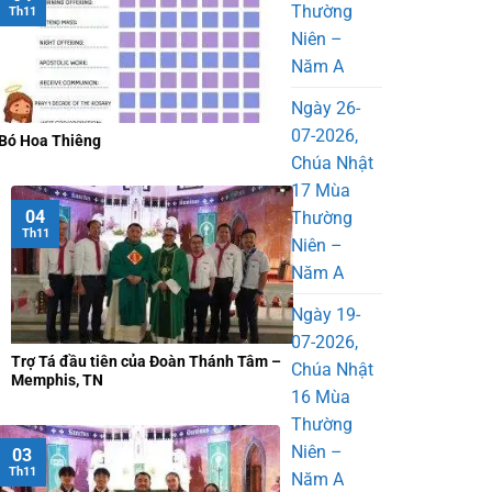
Thường
Th11
Niên –
Năm A
Ngày 26-
07-2026,
Bó Hoa Thiêng
Chúa Nhật
17 Mùa
04
Thường
Th11
Niên –
Năm A
Ngày 19-
07-2026,
Trợ Tá đầu tiên của Đoàn Thánh Tâm –
Chúa Nhật
Memphis, TN
16 Mùa
Thường
Niên –
03
Th11
Năm A