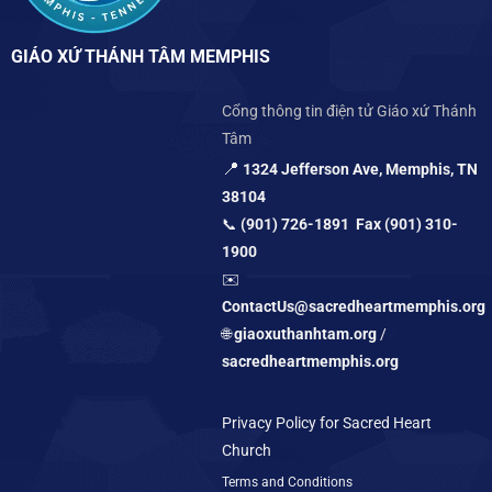
GIÁO XỨ THÁNH TÂM MEMPHIS
Cổng thông tin điện tử Giáo xứ Thánh
Tâm
📍
1324 Jefferson Ave, Memphis, TN
38104
📞
(901) 726-1891 Fax (901) 310-
1900
✉️
ContactUs@sacredheartmemphis.org
🌐
giaoxuthanhtam.org
/
sacredheartmemphis.org
Privacy Policy for Sacred Heart
Church
Terms and Conditions